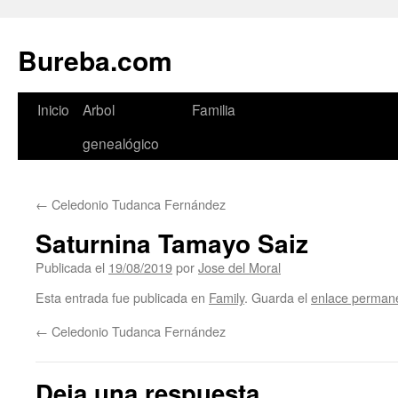
Bureba.com
Saltar
Inicio
Arbol
Familia
al
genealógico
contenido
←
Celedonio Tudanca Fernández
Saturnina Tamayo Saiz
Publicada el
19/08/2019
por
Jose del Moral
Esta entrada fue publicada en
Family
. Guarda el
enlace perman
←
Celedonio Tudanca Fernández
Deja una respuesta