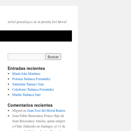
Arbol genealógico de la familia Del Moral
Entradas recientes
María Sáiz Martínez
Polonia Tudanca Fernández
Saturnina Tamayo Saiz
Celedonio Tudanca Fernández
Martín Tudanca Sáiz
Comentarios recientes
Miguel
en
Juan José del Moral Ramos
Juan Pablo Berasaluce Ponce (hijo de
Juan Berasaluce Atucha, quien emigró
a Chile (fallecido en Santiago, el 31 de