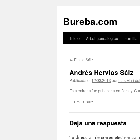
Bureba.com
Inicio
Arbol genealógico
Familia
Saltar
al
←
Emilia Sáiz
contenido
Andrés Hervias Sáiz
Publicada el
12/03/2013
por
Luis Mari de
Esta entrada fue publicada en
Family
. Gu
←
Emilia Sáiz
Deja una respuesta
Tu dirección de correo electrónico n