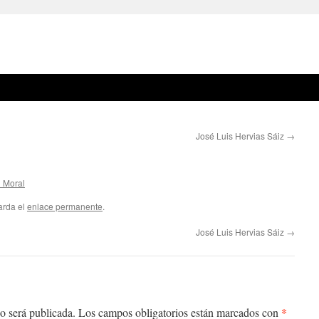
José Luis Hervias Sáiz
→
l Moral
arda el
enlace permanente
.
José Luis Hervias Sáiz
→
*
o será publicada.
Los campos obligatorios están marcados con