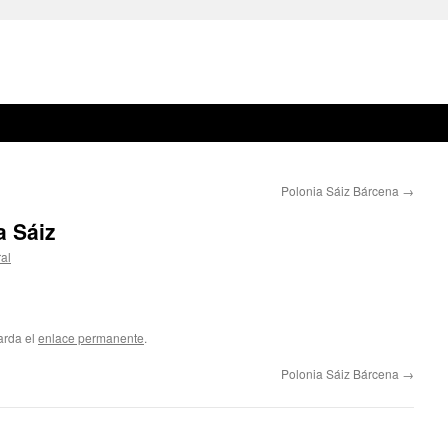
Polonia Sáiz Bárcena
→
a Sáiz
al
arda el
enlace permanente
.
Polonia Sáiz Bárcena
→