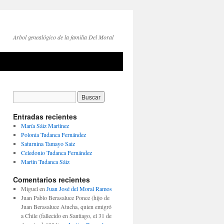
Arbol genealógico de la familia Del Moral
Entradas recientes
María Sáiz Martínez
Polonia Tudanca Fernández
Saturnina Tamayo Saiz
Celedonio Tudanca Fernández
Martín Tudanca Sáiz
Comentarios recientes
Miguel
en
Juan José del Moral Ramos
Juan Pablo Berasaluce Ponce (hijo de
Juan Berasaluce Atucha, quien emigró
a Chile (fallecido en Santiago, el 31 de