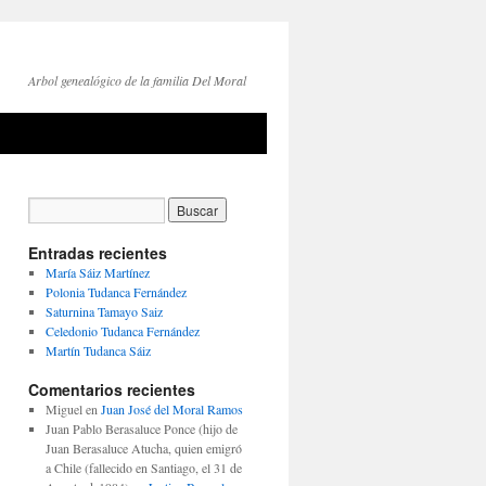
Arbol genealógico de la familia Del Moral
Entradas recientes
María Sáiz Martínez
Polonia Tudanca Fernández
Saturnina Tamayo Saiz
Celedonio Tudanca Fernández
Martín Tudanca Sáiz
Comentarios recientes
Miguel
en
Juan José del Moral Ramos
Juan Pablo Berasaluce Ponce (hijo de
Juan Berasaluce Atucha, quien emigró
a Chile (fallecido en Santiago, el 31 de