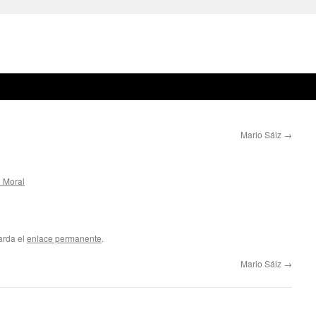
Mario Sáiz
→
l Moral
arda el
enlace permanente
.
Mario Sáiz
→