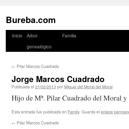
Bureba.com
Saltar
Inicio
Arbol
Familia
al
genealógico
contenido
←
Pilar Marcos Cuadrado
Jorge Marcos Cuadrado
Publicada el
21/02/2013
por
Miguel del Moral del Moral
Hijo de Mª. Pilar Cuadrado del Moral y
Esta entrada fue publicada en
Family
. Guarda el
enlace perman
←
Pilar Marcos Cuadrado