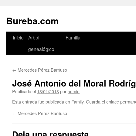
Bureba.com
Saltar
Inicio
Arbol
Familia
al
genealógico
contenido
←
Mercedes Pérez Barriuso
José Antonio del Moral Rodrí
Publicada el
13/01/2013
por
admin
Esta entrada fue publicada en
Family
. Guarda el
enlace perman
←
Mercedes Pérez Barriuso
Deja una respuesta