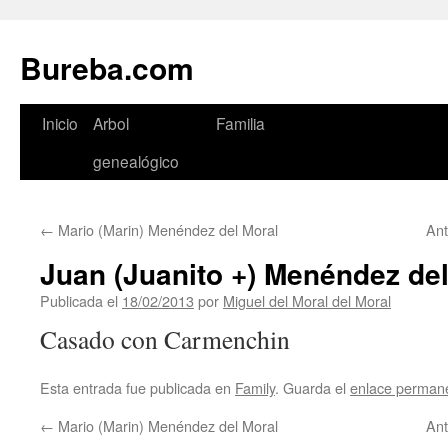
Bureba.com
Saltar
Inicio
Arbol
Familia
al
genealógico
contenido
←
Mario (Marin) Menéndez del Moral
Ant
Juan (Juanito +) Menéndez del
Publicada el
18/02/2013
por
Miguel del Moral del Moral
Casado con Carmenchin
Esta entrada fue publicada en
Family
. Guarda el
enlace perman
←
Mario (Marin) Menéndez del Moral
Ant