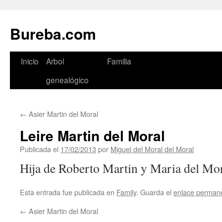
Bureba.com
Saltar
Inicio
Arbol
Familia
al
genealógico
contenido
←
Asier Martin del Moral
Leire Martin del Moral
Publicada el
17/02/2013
por
Miguel del Moral del Moral
Hija de Roberto Martin y Maria del Mo
Esta entrada fue publicada en
Family
. Guarda el
enlace perman
←
Asier Martin del Moral