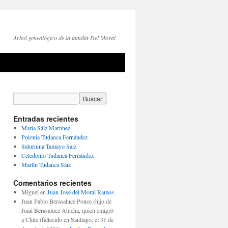
Arbol genealógico de la familia Del Moral
Entradas recientes
María Sáiz Martínez
Polonia Tudanca Fernández
Saturnina Tamayo Saiz
Celedonio Tudanca Fernández
Martín Tudanca Sáiz
Comentarios recientes
Miguel
en
Juan José del Moral Ramos
Juan Pablo Berasaluce Ponce (hijo de
Juan Berasaluce Atucha, quien emigró
a Chile (fallecido en Santiago, el 31 de