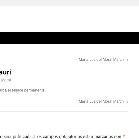
María Luz del Moral March
→
auri
l Moral
arda el
enlace permanente
.
María Luz del Moral March
→
*
o será publicada.
Los campos obligatorios están marcados con