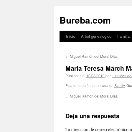
Bureba.com
Inicio
Arbol genealógico
Familia
Saltar
al
←
Miguel Ramón del Moral Díaz
contenido
María Teresa March M
Publicada el
10/03/2013
por
Luis Mari de
Esta entrada fue publicada en
Family
. Gu
←
Miguel Ramón del Moral Díaz
Deja una respuesta
Tu dirección de correo electrónico n