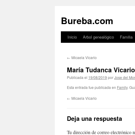
Bureba.com
Inicio
Arbol genealógico
Familia
Saltar
al
←
Micaela Vicario
contenido
María Tudanca Vicario
Publicada el
19/08/2019
por
Jose del Mor
Esta entrada fue publicada en
Family
. Gu
←
Micaela Vicario
Deja una respuesta
Tu dirección de correo electrónico n