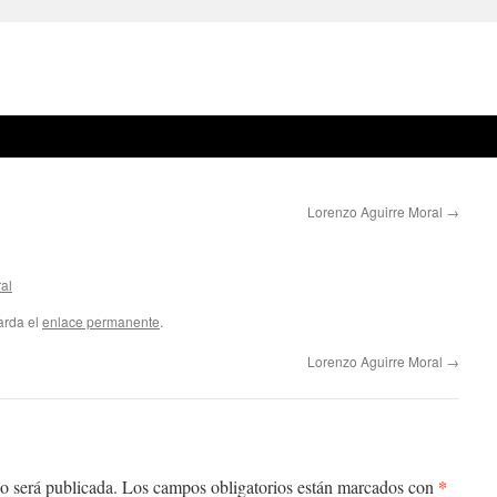
Lorenzo Aguirre Moral
→
al
arda el
enlace permanente
.
Lorenzo Aguirre Moral
→
*
o será publicada.
Los campos obligatorios están marcados con