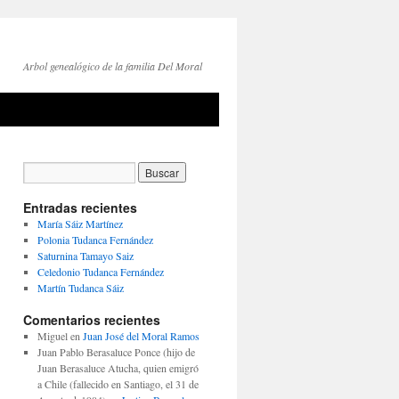
Arbol genealógico de la familia Del Moral
Entradas recientes
María Sáiz Martínez
Polonia Tudanca Fernández
Saturnina Tamayo Saiz
Celedonio Tudanca Fernández
Martín Tudanca Sáiz
Comentarios recientes
Miguel
en
Juan José del Moral Ramos
Juan Pablo Berasaluce Ponce (hijo de
Juan Berasaluce Atucha, quien emigró
a Chile (fallecido en Santiago, el 31 de