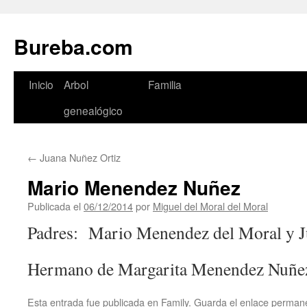
Bureba.com
Saltar
Inicio
Arbol
Familia
al
genealógico
contenido
←
Juana Nuñez Ortiz
Mario Menendez Nuñez
Publicada el
06/12/2014
por
Miguel del Moral del Moral
Padres: Mario Menendez del Moral y J
Hermano de Margarita Menendez Nuñe
Esta entrada fue publicada en
Family
. Guarda el
enlace perman