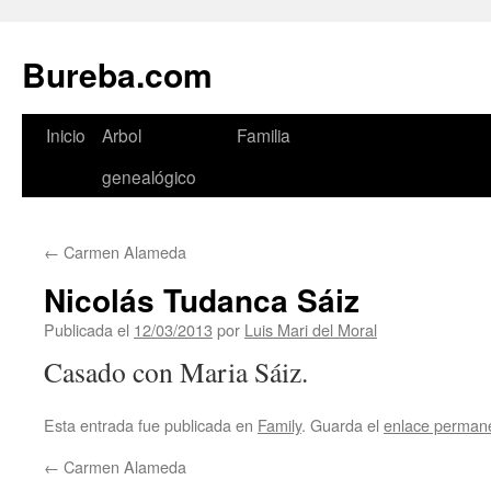
Bureba.com
Saltar
Inicio
Arbol
Familia
al
genealógico
contenido
←
Carmen Alameda
Nicolás Tudanca Sáiz
Publicada el
12/03/2013
por
Luis Mari del Moral
Casado con Maria Sáiz.
Esta entrada fue publicada en
Family
. Guarda el
enlace perman
←
Carmen Alameda