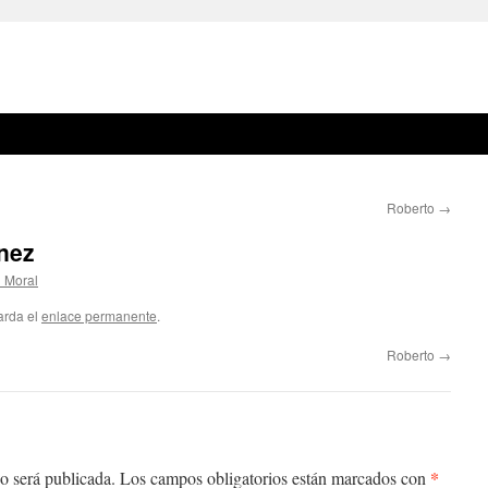
Roberto
→
ínez
l Moral
arda el
enlace permanente
.
Roberto
→
*
o será publicada.
Los campos obligatorios están marcados con