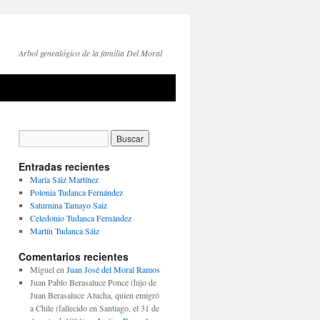
Arbol genealógico de la familia Del Moral
Entradas recientes
María Sáiz Martínez
Polonia Tudanca Fernández
Saturnina Tamayo Saiz
Celedonio Tudanca Fernández
Martín Tudanca Sáiz
Comentarios recientes
Miguel
en
Juan José del Moral Ramos
Juan Pablo Berasaluce Ponce (hijo de
Juan Berasaluce Atucha, quien emigró
a Chile (fallecido en Santiago, el 31 de