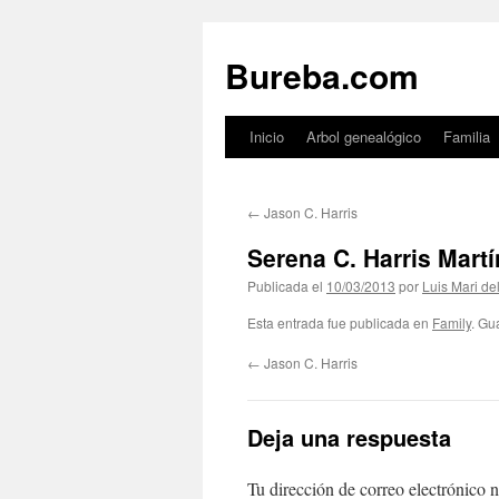
Bureba.com
Inicio
Arbol genealógico
Familia
Saltar
al
←
Jason C. Harris
contenido
Serena C. Harris Mart
Publicada el
10/03/2013
por
Luis Mari de
Esta entrada fue publicada en
Family
. Gu
←
Jason C. Harris
Deja una respuesta
Tu dirección de correo electrónico n