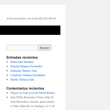
Arbol genealógico de la familia Del Moral
Entradas recientes
María Sáiz Martínez
Polonia Tudanca Fernández
Saturnina Tamayo Saiz
Celedonio Tudanca Fernández
Martín Tudanca Sáiz
Comentarios recientes
Miguel
en
Juan José del Moral Ramos
Juan Pablo Berasaluce Ponce (hijo de
Juan Berasaluce Atucha, quien emigró
a Chile (fallecido en Santiago, el 31 de