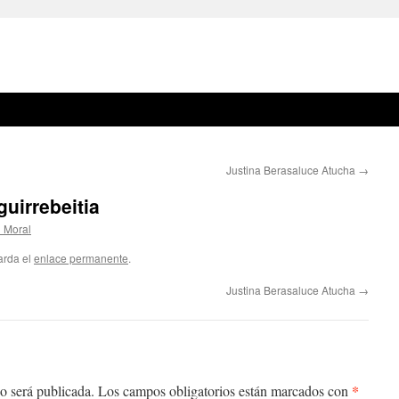
Justina Berasaluce Atucha
→
uirrebeitia
l Moral
arda el
enlace permanente
.
Justina Berasaluce Atucha
→
*
o será publicada.
Los campos obligatorios están marcados con