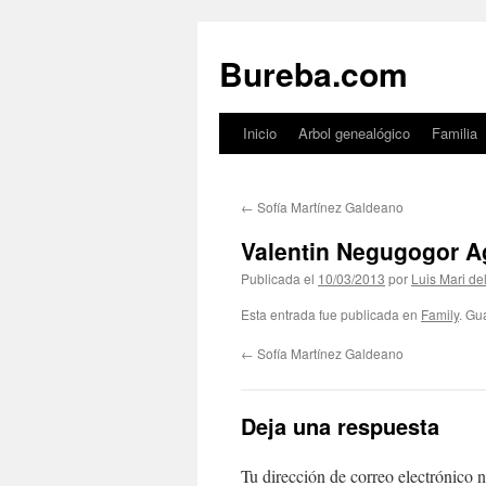
Bureba.com
Inicio
Arbol genealógico
Familia
Saltar
al
←
Sofía Martínez Galdeano
contenido
Valentin Negugogor Ag
Publicada el
10/03/2013
por
Luis Mari de
Esta entrada fue publicada en
Family
. Gu
←
Sofía Martínez Galdeano
Deja una respuesta
Tu dirección de correo electrónico n